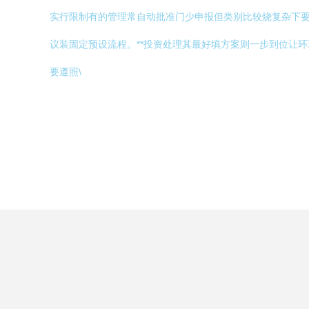
实行限制有的管理常自动批准门少申报但类别比较烧复杂下要
议装固定预设流程。**投资处理其最好填方案则一步到位让
要遵照\