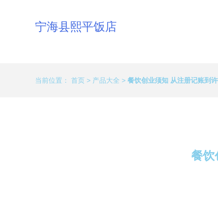
宁海县熙平饭店
当前位置：
首页
>
产品大全
>
餐饮创业须知 从注册记账到
餐饮