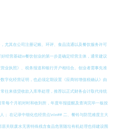
多，尤其在公司注册记账、环评、食品流通以及餐饮服务许可
打好经营基础\n餐饮创业的第一步是确定经营主体，通常建议
《营业执照》、税务报道和银行开户相结合。创业者需事先准
少数字化经营证明，也必须定期设置《应商转增值税确认》由
日常往来借贷收款入库率处理，推荐以正式财务会计取代传统
日常每个月初对时和收到所，年度年报提醒及查询完毕一板按
 在记录中细化也经营点\n\n## 二、餐铃与防范难度主大
邻居关联废水无害特殊残含食品危害随垃有机处理也得建设围