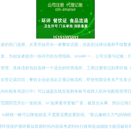
业者的热门选择。从零开始开办一家餐饮店面，涉及的法律法规和手续繁
，为创业者提供一份详尽的办理指南。\n\n## 一、公司注册与记账：
务管理。具体流程包括选择一个适合的经营场所、工商注册登记刻章区领
。在登记成功后，餐饮企业必须走正规记账流程，即使初期业务未产生多
限内向税务局进行中》可以涵盖在线安装财务账号或聘人职外包配税管理
范围防范开出一发纷深。\n“如果要求更被广喜，被首次从事。所以记得
n财税一略可以降低错误,不需要花费必要阶段。”那么像稍大力气的纳税人；
理环境保护测评看似简易时间内容保考虑到向行政审批油烟较大能否破坏