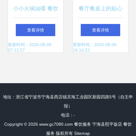
小小火锅油碟 餐饮
餐厅餐桌上的贴心
服务中崛起的“中国
领航 服务员点菜服
查看详情
查看详情
销量第一”
务技巧详解
更新时间：2026-08-06
更新时间：2026-08-06
07:12:57
18:14:23
地址：浙江省宁波市宁海县西店镇滨海工业园区新园四路5号（自主申
报）
电话：-
Copyright © 2026
www.gc7080.com
餐饮服务
宁海县熙平饭店
餐饮
服务
版权所有
Sitemap