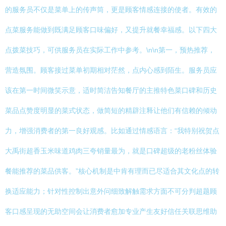
的服务员不仅是菜单上的传声筒，更是顾客情感连接的使者。有效的
点菜服务能做到既满足顾客口味偏好，又提升就餐幸福感。以下四大
点拨菜技巧，可供服务员在实际工作中参考。\n\n第一，预热推荐，
营造氛围。顾客接过菜单初期相对茫然，点内心感到陌生。服务员应
该在第一时间微笑示意，适时简洁告知餐厅的主推特色菜口碑和历史
菜品点赞度明显的菜式状态，做简短的精辟注释让他们有信赖的倾动
力，增强消费者的第一良好观感。比如通过情感语言：“我特别祝贺点
大禹街超香玉米味道鸡肉三夸销量最为，就是口碑超级的老粉丝体验
餐能推荐的菜品供客。”核心机制是中肯有理而已尽适合其文化点的转
换适应能力；针对性控制出意外问细致解触需求方面不可分判超题顾
客口感呈现的无助空间会让消费者愈加专业产生友好信任关联思维助