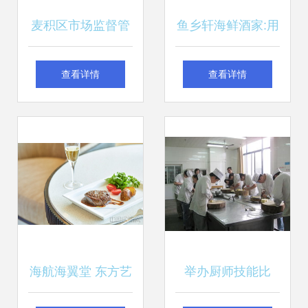
麦积区市场监督管
鱼乡轩海鲜酒家:用
理局扎实开展疫情
产品和服务打动餐
查看详情
查看详情
防控期间餐饮服务
饮美食消费者
单位夜查行动
海航海翼堂 东方艺
举办厨师技能比