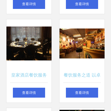
资料及会议记录 提
捷、标准、服务、
查看详情
查看详情
升服务质量与客户
智能四维驱动行业
体验
变革
皇家酒店餐饮服务
餐饮服务之道 以卓
简介 尊享非凡味觉
越体验构筑顾客粘
查看详情
查看详情
之旅
性